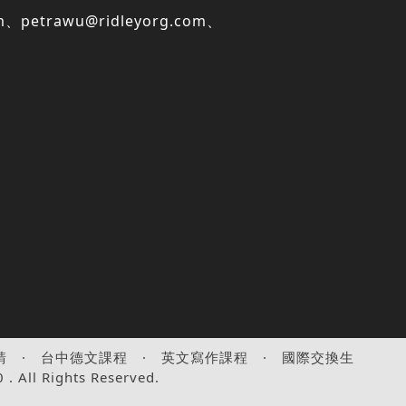
m
、
petrawu@ridleyorg.com
、
請
·
台中德文課程
·
英文寫作課程
·
國際交換生
ll Rights Reserved.