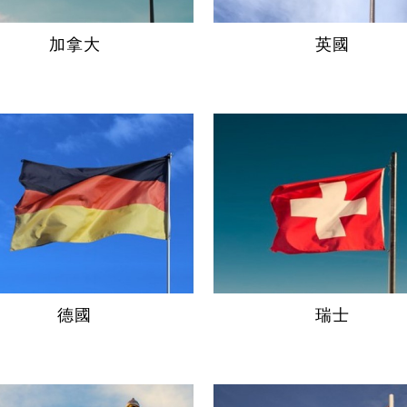
加拿大
英國
德國
瑞士