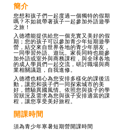
簡介
您想和孩子們一起度過一個獨特的假期
嗎？不如就帶著孩子一起參加外語遊學
之旅！
入德禮能提供給您一個充實又美好的假
期；您的孩子可以參加青少年短期遊學
營，結交來自世界各地的青少年朋友，
一同學習外語、遊玩。家長同時也能參
加外語或室外與商務課程，與全球各地
的成人學員們一起交流，研討職場與商
業相關議題，自我進修。
入德禮也精心為您安排多樣化的課後活
動，讓您和孩子們一同探索城市的美
好，體驗異國風情。依照您與孩子的學
習狀況及需求為您與孩子安排適當的課
程，讓您享受美好旅程。
開課時間
須為青少年寒暑短期營開課時間