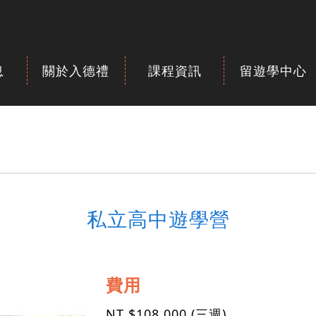
息
關於入德禮
課程資訊
留遊學中心
私立高中遊學營
費用
NT $108,000 (三週)