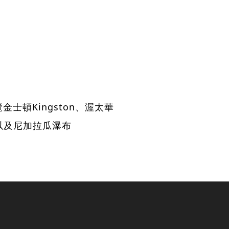
士頓Kingston、渥太華
城市以及尼加拉瓜瀑布