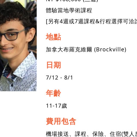
體驗當地學術課程
[另有4週或7週課程&行程選擇可洽
地點
加拿大布羅克維爾 (Brockville)
日期
7/12 - 8/1
年齡
11-17歲
費用包含
機場接送、課程、保險、住宿(雙人房