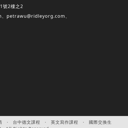
1號2樓之2
m
、
petrawu@ridleyorg.com
、
請
·
台中德文課程
·
英文寫作課程
·
國際交換生