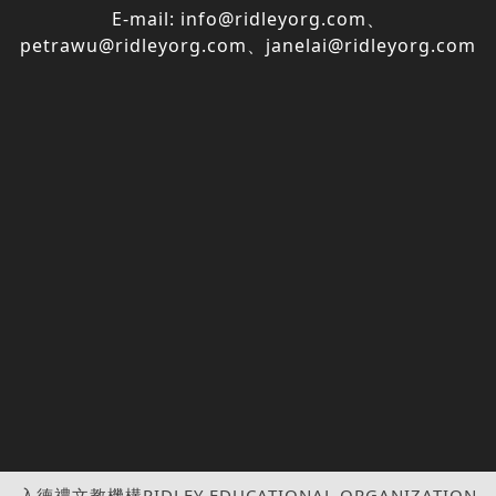
E-mail:
info@ridleyorg.com
、
petrawu@ridleyorg.com
、
janelai@ridleyorg.com
入德禮文教機構RIDLEY EDUCATIONAL ORGANIZATION