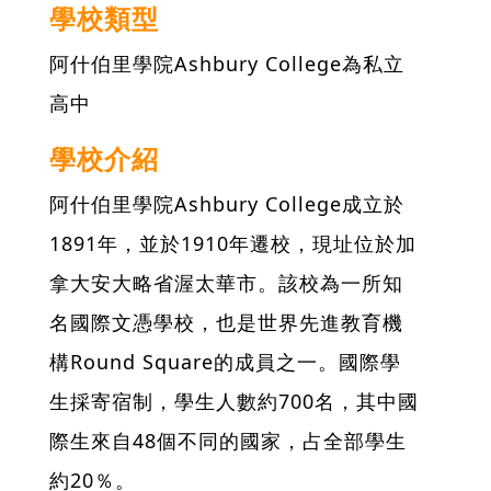
學校類型
阿什伯里學院Ashbury College為私立
高中
學校介紹
阿什伯里學院Ashbury College成立於
1891年，並於1910年遷校，現址位於加
拿大安大略省渥太華市。該校為一所知
名國際文憑學校，也是世界先進教育機
構Round Square的成員之一。國際學
生採寄宿制，學生人數約700名，其中國
際生來自48個不同的國家，占全部學生
約20％。