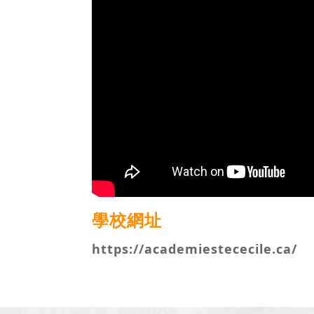
學校網址
https://academiestececile.ca/