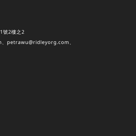
1號2樓之2
m
、
petrawu@ridleyorg.com
、