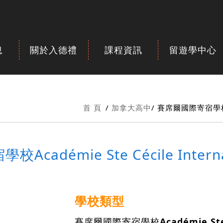
息
關於入德禮
課程資訊
留遊學中心
首 頁
加拿大高中
賽席爾國際寄宿學校Acad
adémie Ste Cécile Internat
學校類型
賽席爾國際寄宿學校
Académie Ste