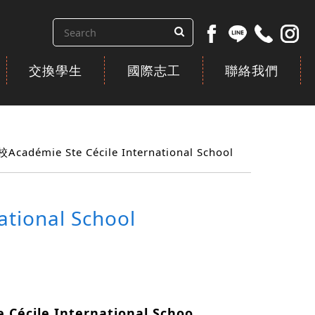
交換學生
國際志工
聯絡我們
émie Ste Cécile International School
ional School
 Cécile International Schoo