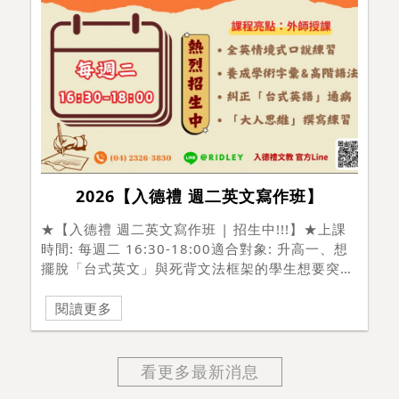
調，最關鍵的，就是「用對方法，對症下
藥」。 你也想和他們一樣，在 IELTS 拿下亮眼的
成績嗎？無論你是想申請海外頂尖名校，還是想挑
戰自我，入德禮擁有專業的團隊，陪伴你一起築
夢、達成目標！現在就踏出第一步，歡迎透過以下
方式諮詢：諮詢專線：04-2326-3830LINE 諮
詢：@ ridley 官方網站 : www.ridley.com.tw #
雅思高分 #IELTS #雅思備考 #高中雅思 #雅思聽
2026【入德禮 週二英文寫作班】
力滿分 #英文學習 #留學準備 #台中英文補習班 #
入德禮文教 #Ridley
★【入德禮 週二英文寫作班 | 招生中!!!】★上課
時間: 每週二 16:30-18:00適合對象: 升高一、想
擺脫「台式英文」與死背文法框架的學生想要突破
自己，讓英文更進步嗎？！ 歡迎您來報名上
課！ 想要擺脫「台式英文」，寫出道地語感嗎？
閱讀更多
想要突破死背文法，展現清晰的邏輯寫作力嗎？想
要跳脫「考完就忘」，內化出獨立的英語思辨力
嗎？讓入德禮助您跨越英文高牆，打下最穩固的寫
看更多最新消息
作根基！ ★入德禮《週二英文寫作班》的課程亮點
★ 外師授課全英情境式口說：全英實戰演練，養成
直覺語感。學術字彙與高階語法：用高階語境、字