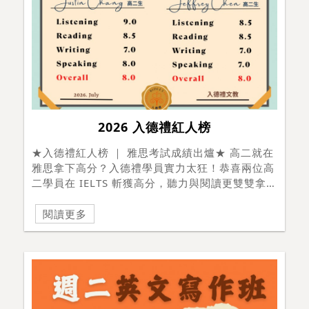
嗎? 你也想申請海外的各大名校嗎?入德禮擁有專
業的團隊，加入我們～陪伴你一起築夢、達成目
標！有興趣的同學們都歡迎透過以下方式諮詢：諮
詢專線：04-2326-3830LINE 諮詢：@ ridley 官
方網站 : www.ridley.com.tw #雅思高分 #IELTS
#雅思備考 #高中雅思 #雅思聽力滿分 #英文學習
2026 入德禮紅人榜
#留學準備 #台中英文補習班 #入德禮文教
#Ridley
★入德禮紅人榜 ｜ 雅思考試成績出爐★ 高二就在
雅思拿下高分？入德禮學員實力太狂！恭喜兩位高
二學員在 IELTS 斬獲高分，聽力與閱讀更雙雙拿下
逼近滿分與全滿分的超強戰績。頂尖英文實力，在
高二就完美展現！ 快來看看這張超狂的成績單
閱讀更多
↓↓↓↓↓↓↓↓↓↓ Justin Chang | 高二生
Overall 8.0Listening 9.0 (滿分神
人！！)Reading 8.5Writing 7.0Speaking
8.0 Jeffrey Chen | 高二生 Overall
8.0 Listening 8.5 Reading 8.5 Writing
7.0 Speaking 7.0 在入德禮，我們就是陪著孩
子，把不懂的問題一個個抓出來、一步步修正。不
管是透過團班的互相刺激，還是一對一的精準微