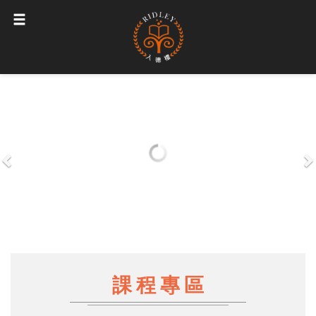
P
r
e
e
x
v
t
i
o
u
課程專區
s