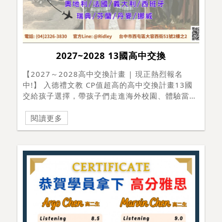
2027~2028 13國高中交換
【2027～2028高中交換計畫 | 現正熱烈報名
中!】 入德禮文教 CP值超高的高中交換計畫13國
交給孩子選擇，帶孩子們走進海外校園、體驗當地
文化與活動，和寄宿家庭一起生活，用一年的時
間，帶回一輩子的國際視野與獨立自信！ 13個國
閱讀更多
家任您選擇:美國 / 英國 / 愛爾蘭 / 蘇格蘭 / 德國
奧地利 / 法國 / 義大利 / 西班牙瑞典 / 芬蘭 / 丹
麥 / 挪威 全方位安排:學校入學、寄宿家庭、三餐
與學雜費到未來升學規劃，我們全程協助您。 量
身打造專屬計畫:了解孩子的性格特質及學業需
求，幫孩子配對最合適的國家與學校環境。 高中
交換孩子能獲得什麼?豐富人生履歷 ◆ 建立國際人
脈提升外語能力 ◆ 培養獨立自主拓展國際視野 ◆
體驗異國文化 讓 2027～2028 不再是個平凡的學
年，而是改變你一生的轉捩點！入德禮陪伴你一起
跨越國界，留下屬於自己的青春回憶！想了解更多