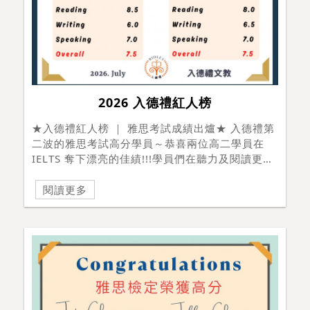
的高中交換計畫嗎歡迎與我們聯繫了解更多
↓↓↓↓↓↓↓電話: (04)2326-3830官方LINE: @
ridley官方網站: www.ridley.com.tw #13國交換
選擇 #高中交換 #海外遊學 #異國文化#國際視野
#外語能力 #海外校園 #寄宿家庭#入德禮文教
2026 入德禮紅人榜
#ridley
★入德禮紅人榜 ｜ 雅思考試成績出爐★ 入德禮第
二波的雅思考試高分學員～恭喜兩位高二學員在
IELTS 奪下漂亮的佳績!!!學員們在聽力及閱讀更是
拿到了滿分及逼近滿分的成績。這麼厲害的成績，
兩位學員居然還只是高二?! 讓我們來看看這張超強
閱讀更多
的成績單吧 ↓↓↓↓↓↓↓↓↓↓ Argo Chen | 高二
生 Overall 7.5Listening 8.5Reading
8.5Writing 6.0Speaking 7.0 Marvin Chen |
高二生 Overall 7.5 Listening 9.0 (滿分怪
物！！) Reading 8.0 Writing 6.5 Speaking
7.0 在入德禮，我們就是陪伴孩子，把不懂的問題
一個個抓出來、一步步修正。不管是透過團班的互
相刺激，還是一對一的精準微調，最關鍵的，就是
「用對方法，對症下藥」，解決考試一直無法拿下
高分的根本問題。 你也想在雅思拿下漂亮的成績