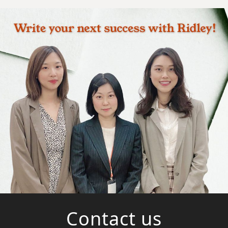
彙展現專業深度。糾正「台式英語」：告別中文直
翻，寫作語感流暢的句子。大人思維」撰寫練習：
鍛鍊高階邏輯思考與表達 想了解更多課程內容
嗎？歡迎與我們聯繫～諮詢專線: 04-2326-3830
官方網站: www.ridley.com.twLINE諮詢: @
ridley #高中英文寫作班 #全外師授課 #突破台式
英文 #英語思辨能力 #道地語感 #邏輯思考
#ridley #入德禮文教機構
Contact us
電話:
(04)2326-3830