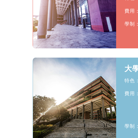
費用
學制
大
特色
費用
2.
3.
學制