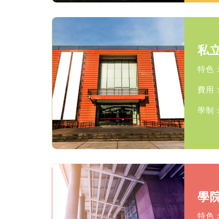
私
特色
費用
學制：
學
特色