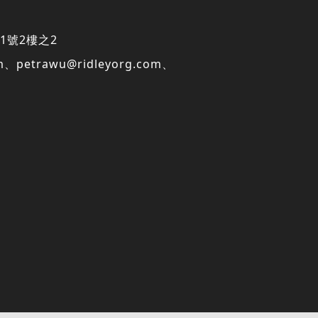
1號2樓之2
m
、
petrawu@ridleyorg.com
、