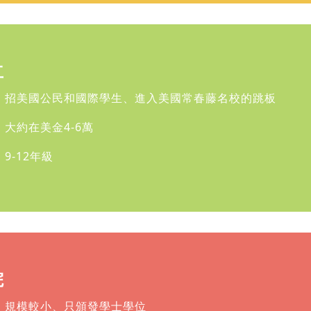
立
：招美國公民和國際學生、進入美國常春藤名校的跳板
：大約在美金4-6萬
9-12年級
院
：規模較小、只頒發學士學位