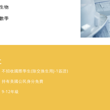
生物
數學
立
不招收國際學生(除交換生用J-1簽證)
：持有美國公民身分免費
9-12年級