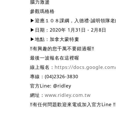
腦力激盪
參觀瑪格格
▶迎應１０８課綱，入德禮·誠明領隊
▶日期：2020年 1月31日 - 2月8日
▶地點：加拿大蒙特婁
‼有興趣的您千萬不要錯過喔‼
最後一波報名在這裡喔
線上報名：
https://docs.google.c
專線：(04)2326-3830
官方Line: @ridley
網址：
www.ridley.com.tw
‼
有任何問題歡迎來電或加入官方Line ‼