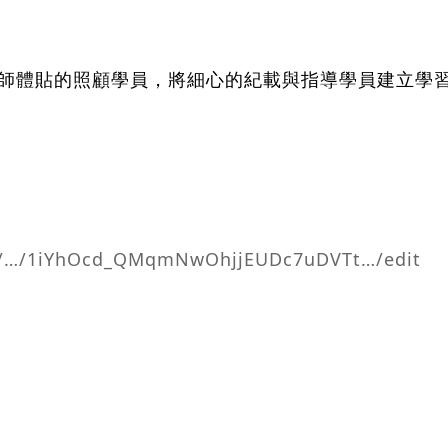
老師體貼的照顧學員，將細心的紀載與指導學員建立學
om/…/1iYhOcd_QMqmNwOhjjEUDc7uDVTt…/edit