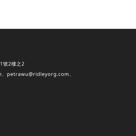
1號2樓之2
m
、
petrawu@ridleyorg.com
、