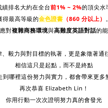
成績排名大約在全台
前
1% ~ 2%
的頂尖水
獲得最高等級的
金色證書
（
860
分以上）
應對
複雜商務環境
與
高難度英語對話
的
自律、毅力與對目標的執著，更是象徵著通
相信這只是起點，而不是終點
走到哪裡這份努力與實力，都會帶來更多
再次恭喜 Elizabeth Lin！
你用行動一次次證明努力真的會發光