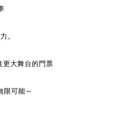
準
。
能力。
往更大舞台的門票
無限可能～