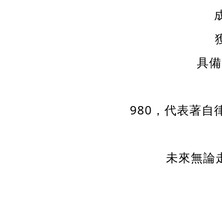
具備
980，代表著
未來無論