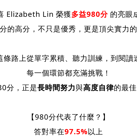
 Elizabeth Lin 榮獲
多益
980
分
的亮眼
分的高分，不只是優秀，更是頂尖實力
這條路上從單字累積、聽力訓練，到閱讀
每一個環節都充滿挑戰！
80分，正是
長時間努力
與
高度自律
的最佳
【980分代表了什麼？】
答對率在
97.5%
以上