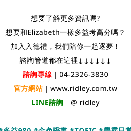
想要了解更多資訊嗎?
想要和Elizabeth一樣多益考高分嗎？
加入入德禮，我們陪你一起逐夢！
諮詢管道都在這裡
↓↓↓↓↓↓
諮詢專線
｜04-2326-3830
官方網站
｜www.ridley.com.tw
LINE諮詢
｜@ ridley
#
多益980 #
金色證書 #TOEIC #
學霸日