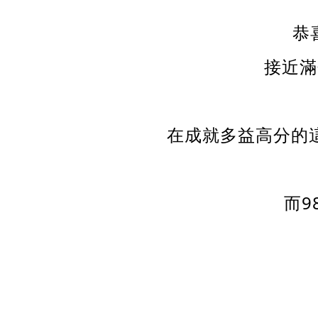
恭喜
接近滿
在成就多益高分的
而9