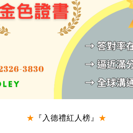
★
『入德禮紅人榜』
★