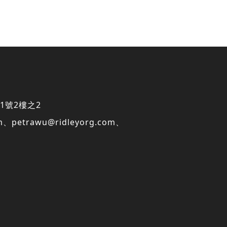
1號2樓之2
m
、
petrawu@ridleyorg.com
、