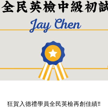
狂賀入德禮學員全民英檢再創佳績‼️