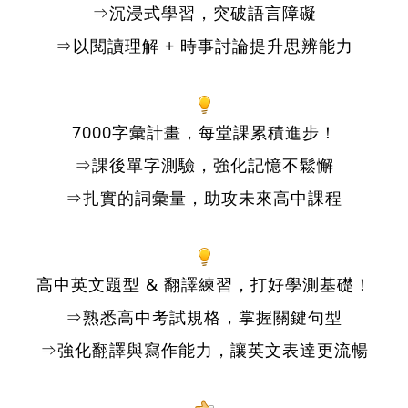
⇒沉浸式學習，突破語言障礙
⇒以閱讀理解 + 時事討論提升思辨能力
7000字彙計畫，每堂課累積進步！
⇒課後單字測驗，強化記憶不鬆懈
⇒扎實的詞彙量，助攻未來高中課程
高中英文題型 & 翻譯練習，打好學測基礎！
⇒熟悉高中考試規格，掌握關鍵句型
⇒強化翻譯與寫作能力，讓英文表達更流暢