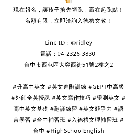
現在報名，讓孩子搶先領跑，贏在起跑點！
名額有限，立即洽詢入德禮文教！
Line ID：@ridley
電話：04-2326-3830
台中市西屯區大容西街51號2樓之2
#升高中英文 #英文進階訓練 #GEPT中高級
#外師全英授課 #英文寫作技巧 #學測英文 #
高中英文基礎 #翻譯練習 #英文競爭力 #語
言學習 #台中補習班 #入德禮文理補習班 #
台中 #HighSchoolEnglish