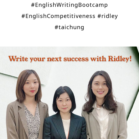
#EnglishWritingBootcamp
#EnglishCompetitiveness #ridley
#taichung